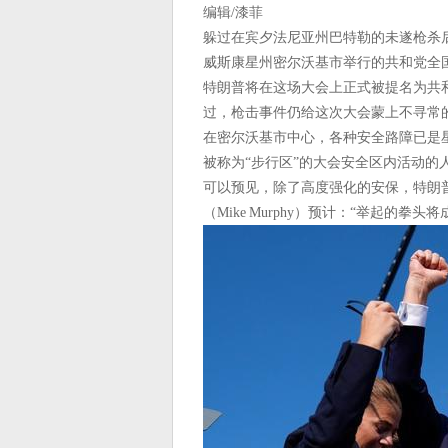
编辑/漆菲
躲过在宾夕法尼亚州巴特勒的未遂枪杀后
威斯康星州密尔沃基市举行的共和党全
特朗普将在这场大会上正式被提名为共
过，枪击事件仍给这次大会蒙上不寻常
在密尔沃基市中心，各种安全路障已是
被称为“步行区”的大会安全区内活动的
可以预见，除了高度强化的安保，特朗
（Mike Murphy）预计：“举起的拳