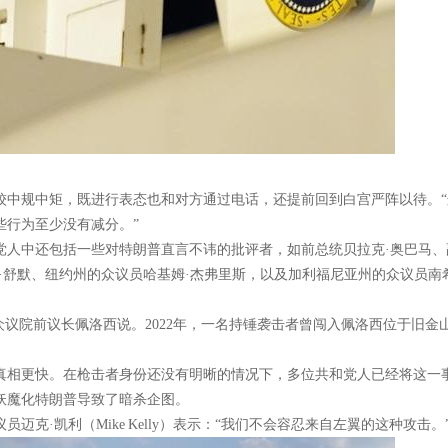
较中规中矩，既进行表态也和对方通过电话，还提前回到白宫严阵以待。“
些行为至少没有减分。”
党人中还包括一些对特朗普直言不讳的批评者，如前总统贝拉克·奥巴马、
·舒默、纽约州的众议员哈基姆·杰弗里斯，以及加利福尼亚州的众议员南
众议院前议长佩洛西说。2022年，一名持锤袭击者曾闯入佩洛西位于旧金
真相更快。在枪击者身份还没有明晰的情况下，多位共和党人已经将这一
妖魔化特朗普导致了暗杀企图。
克·凯利（Mike Kelly）表示：“我们不会容忍来自左翼的这种攻击。