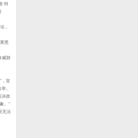
德·特
暗
言论，
布莱恩
存威胁
”，宣
枚举。
否决政
象。”
而无法