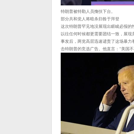
特朗普被特勤人员搀扶下台。
部分共和党人将暗杀归咎于拜登
这次特朗普罕见地没展现出睚眦必报的
以往任何时候都更需要团结一致，展现
事发后，两党高层迅速谴责了这场暴力
击特朗普的竞选广告。他直言：“美国