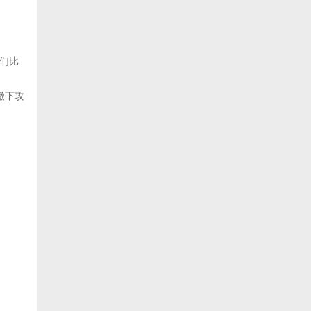
们比
撤下攻