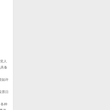
和党人
他具备
得如许
投票日
，各种