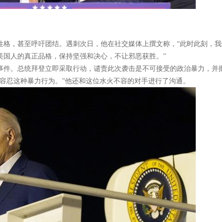
性格，甚至呼吁团结。遇刺次日，他在社交媒体上撰文称，“此时此刻，我
美国人的真正品格，保持坚强和决心，不让邪恶获胜。”
事件。总统拜登立即采取行动，谴责此次袭击是不可接受的政治暴力，并
不容忍这种暴力行为。”他还和这位水火不容的对手进行了沟通。