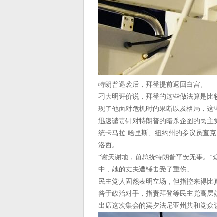
特朗普遇袭后，拜登提前返回白宫。
刁大明评价说，拜登的这些做法算是比
现了他面对危机时的果断以及格局，这
迅速谴责针对特朗普的暗杀企图的民主
统卡马拉·哈里斯、纽约州的参议员查克
洛西。
“谢天谢地，前总统特朗普平安无事。”
中，她的丈夫遭锤击受了重伤。
民主党人固然表明立场，但指控来得比
咎于政治对手，指责拜登等民主党高层
出席这次集会的宾夕法尼亚州共和党众议员迈