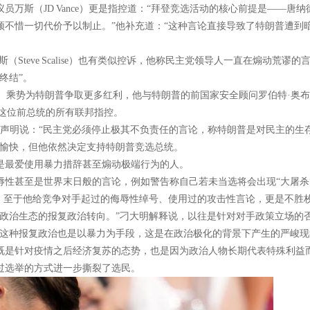
万斯（JD Vance）更是指控道：“拜登竞选活动的核心前提是——唐纳
须不惜一切代价予以制止。”他补充道：“这种言论直接导致了特朗普遭到
Steve Scalise）也有类似控诉，他称民主党领导人一直在煽动荒谬的
终结”。
Lee）乘势为特朗普争取更多红利，他与特朗普的前国家安全顾问罗伯特·奥
撤销对这位前总统的所有联邦指控。
）都发表声明说：“民主党必须停止极其不负责任的言论，称特朗普是对民主的生
不愉快，但他依然决定支持特朗普竞选总统。
是最爱使用暴力措辞甚至煽动极端行为的人。
辱性甚至是世界末日般的言论，例如警告称自己若未当选将会出现“大屠杀
”。至于他给竞争对手起过的侮辱性绰号、使用过的攻击性言论，更是不胜
国政治生态的报复政治转向。”刁大明解释说，以往是针对对手政策立场的
“这种报复政治也是以暴力为手段，这是在政治极化的背景下产生的严峻现
既是针对疫情之后经济复苏的态势，也是因为政治人物长期代表特殊利益
过选举的方式进一步撕裂了选民。