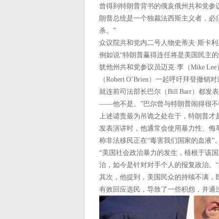
曾得到特朗普背书的俄亥俄州共和党参议员
朗普总统是一个独裁法西斯主义者，必
杀。”
众议院共和党内二号人物史蒂夫·斯卡利斯（
例如说“特朗普赢得连任将是美国民主的
犹他州共和党参议员迈克·李（Mike 
（Robert O’Brien）一起呼吁拜登
就连前司法部长巴尔（Bill Barr
——他不是。”巴尔曾与特朗普闹得很
上述谴责最为吊诡之处在于，特朗普才
发表演讲时，他通常会使用暴力性、侮
称非法移民正在“毒害我们国家的血液
“美国社会政治暴力的发生，植根于该
治，如今是针对对手个人的报复政治。
其次，他提到，美国民众的持续不满，
有效回应选民，导致了一些积怨，并通