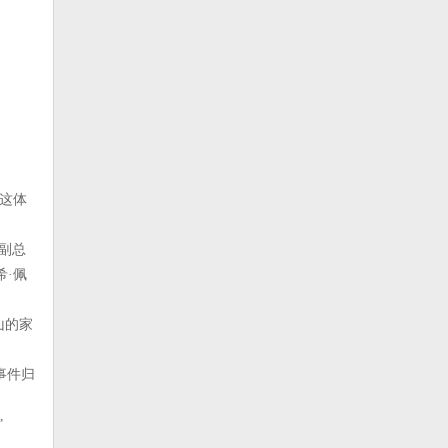
这体
副总
希·佩
山的家
事件归
”