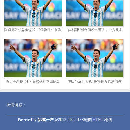
陈炳德升任总参谋长，9位副手中首次
布林肯刚就台海发出警告，中方反击
聚齐海陆空二炮四大军种将领
不过夜，解放军联手海警在台东动
手！
终于等到你! 泽卡首次参加泰山队合
库巴与皮什切克: 多特传奇的深情谢
练, 未来或有望在热身赛登场
幕, 共绘黄黑记忆不朽篇章
友情链接：
Powered by
新城开户
@2013-2022
RSS地图
HTML地图