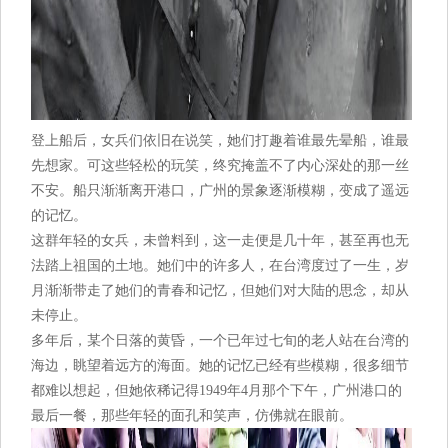
登上船后，女兵们依旧在说笑，她们打趣着谁最先晕船，谁最
先想家。可这些轻松的玩笑，终究掩盖不了内心深处的那一丝
不安。船只渐渐离开港口，广州的景象逐渐模糊，变成了遥远
的记忆。
这群年轻的女兵，未曾料到，这一走便是几十年，甚至再也无
法踏上祖国的土地。她们中的许多人，在台湾度过了一生，岁
月渐渐带走了她们的青春和记忆，但她们对大陆的思念，却从
未停止。
多年后，某个日落的黄昏，一个已年过七旬的老人站在台湾的
海边，眺望着远方的海面。她的记忆已经有些模糊，很多细节
都难以想起，但她依稀记得1949年4月那个下午，广州港口的
最后一餐，那些年轻的面孔和笑声，仿佛就在眼前。